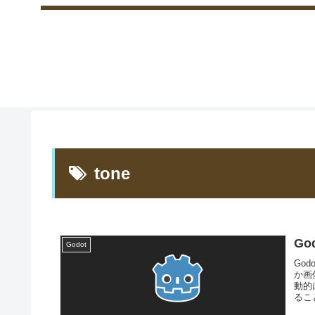
tone
Go
Godot
Go
か画
動的
るこ