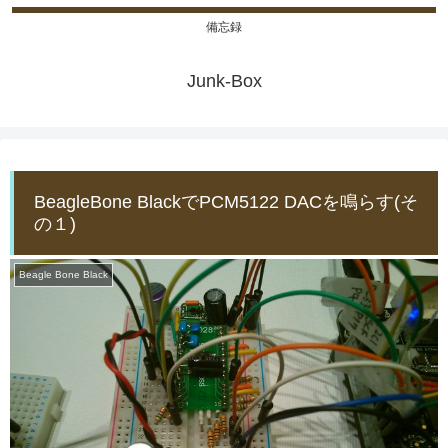
備忘録
Junk-Box
BeagleBone BlackでPCM5122 DACを鳴らす(そ
の１)
Beagle Bone Black