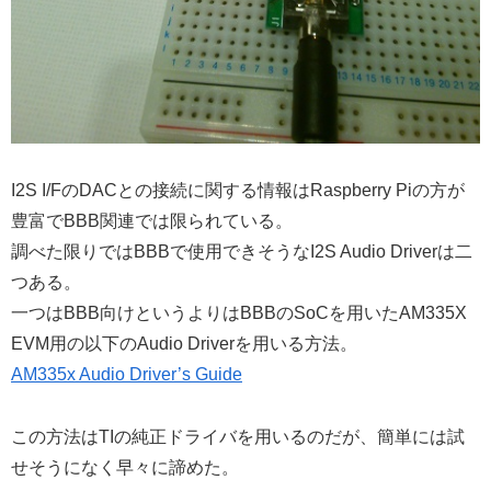
I2S I/FのDACとの接続に関する情報はRaspberry Piの方が
豊富でBBB関連では限られている。
調べた限りではBBBで使用できそうなI2S Audio Driverは二
つある。
一つはBBB向けというよりはBBBのSoCを用いたAM335X
EVM用の以下のAudio Driverを用いる方法。
AM335x Audio Driver’s Guide
この方法はTIの純正ドライバを用いるのだが、簡単には試
せそうになく早々に諦めた。