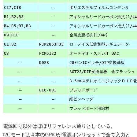
C17,C18
–
ポリエステルフィルムコンデンサ
R1,R2,R3
–
アキシャルリード
カーボン抵抗
(1/4
R4,R5,R7,R8
–
アキシャルリード
カーボン抵抗
(1/4
R9,R10
–
金属皮膜抵抗(1/4W)
U1,U2
NJM2863F33
ローノイズ低飽和型レギュレータ
U3
PCM5122
オーディオ・ステレオ DAC
–
D028
28ピンICピッチ/DIP変換基板
–
–
SOT23/DIP変換基板 金フラッシュ
–
–
3.5mmステレオミニジャックＤＩＰ
–
EIC-801
ブレッドボード
細
ピンヘッダ
–
–
–
–
ブレッドボード
用
線材
電源回り以外はほぼリファレンス通りとしている。
I2Cモードは４本のGPIOが電源オンリセットで全て入力と