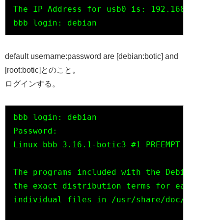
The IP Address for usb0 is: 192.168.7.2

default username:password are [debian:botic] and
[root:botic]とのこと。
ログインする。
bbb login: debian

Password:

Linux bbb 3.16.1-botic3 #1 PREEMPT Thu Aug
The programs included with the Debian GNU/
the exact distribution terms for each prog
individual files in /usr/share/doc/*/copyr