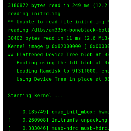
3186872 bytes read in 249 ms (12.2 MiB/s)

reading initrd.img

** Unable to read file initrd.img **

reading /dtbs/am335x-boneblack-botic.dtb

30402 bytes read in 11 ms (2.6 MiB/s)

Kernel image @ 0x82000000 [ 0x000000 - 0x3
## Flattened Device Tree blob at 88000000

   Booting using the fdt blob at 0x88000000
   Loading Ramdisk to 9f31f000, end 9f6290
   Using Device Tree in place at 88000000,
Starting kernel ...

[    0.185749] omap_init_mbox: hwmod doesn
[    0.260908] Initramfs unpacking failed:
[    0.383046] musb-hdrc musb-hdrc.0.auto: