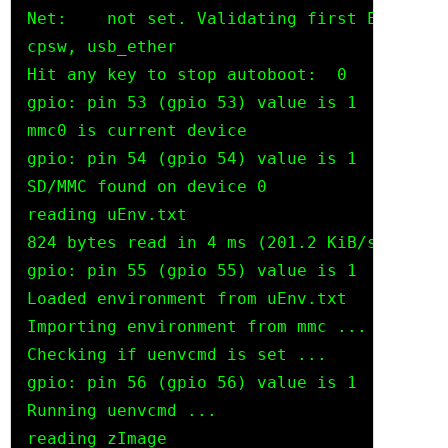
Net:    not set. Validating first E-fuse MA
cpsw, usb_ether

Hit any key to stop autoboot:  0

gpio: pin 53 (gpio 53) value is 1

mmc0 is current device

gpio: pin 54 (gpio 54) value is 1

SD/MMC found on device 0

reading uEnv.txt

824 bytes read in 4 ms (201.2 KiB/s)

gpio: pin 55 (gpio 55) value is 1

Loaded environment from uEnv.txt

Importing environment from mmc ...

Checking if uenvcmd is set ...

gpio: pin 56 (gpio 56) value is 1

Running uenvcmd ...

reading zImage
