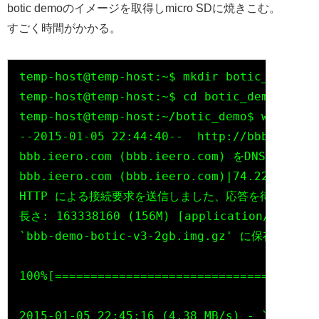
botic demoのイメージを取得しmicro SDに焼きこむ。
すごく時間がかかる。
temp-host@temp-host:~$ mkdir botic_demo

temp-host@temp-host:~$ cd botic_demo

temp-host@temp-host:~/botic_demo$ wget htt
--2015-01-05 22:44:40--  http://bbb.ieero.
bbb.ieero.com (bbb.ieero.com) をDNSに問いあ
bbb.ieero.com (bbb.ieero.com)|74.220.
HTTP による接続要求を送信しました、応答を待っています..
長さ: 163338160 (156M) [application/x-gzip]
`bbb-demo-botic-v3-2gb.img.gz' に保存中

100%[====================================
2015-01-05 22:45:16 (4.38 MB/s) - `bbb-de