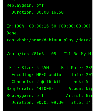
Replaygain: off

  Duration: 00:00:16.50

In:100%  00:00:16.50 [00:00:00.00] Out:792
Done.

root@bbb:/home/debian# play /data/test/8in
/data/test/8in8_-_05_-_Ill_Be_My_Mirror.mp3
 File Size: 5.65M     Bit Rate: 239k

  Encoding: MPEG audio    Info: 2011-12-21
  Channels: 2 @ 16-bit   Track: 5

Samplerate: 44100Hz      Album: Nighty Nigh
Replaygain: off         Artist: 8in8

  Duration: 00:03:09.30  Title: I'll Be My