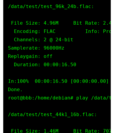
/data/test/test_96k_24b.flac:

 File Size: 4.96M     Bit Rate: 2.41M

  Encoding: FLAC          Info: Processed 
  Channels: 2 @ 24-bit

Samplerate: 96000Hz

Replaygain: off

  Duration: 00:00:16.50

In:100%  00:00:16.50 [00:00:00.00] Out:1.5
Done.

root@bbb:/home/debian# play /data/test/tes
/data/test/test_44k1_16b.flac:

 File Size: 1.46M     Bit Rate: 707k
