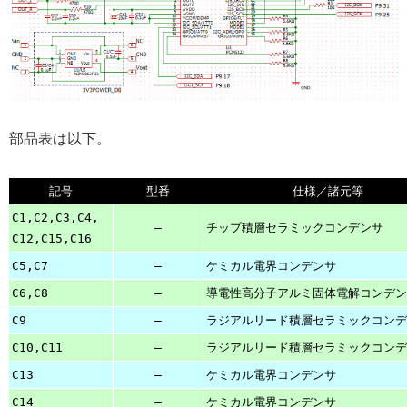
部品表は以下。
記号
型番
仕様
／
諸元
等
C1,C2,C3,C4,
–
チップ
積層
セラミックコンデンサ
C12,C15,C16
C5,C7
–
ケミカル
電界
コンデンサ
C6,C8
–
導電性高分子アルミ固体電解コンデン
C9
–
ラジアルリード
積層
セラミックコンデ
C10,C11
–
ラジアルリード
積層
セラミックコンデ
C13
–
ケミカル
電界
コンデンサ
C14
–
ケミカル
電界
コンデンサ