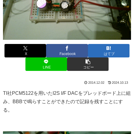
X
Facebook
はてブ
LINE
コピー
2014.12.02
2024.10.13
TI社PCM5122を用いたI2S I/F DACをブレッドボード上に組
み、BBBで鳴らすことができたので記録を残すことにす
る。