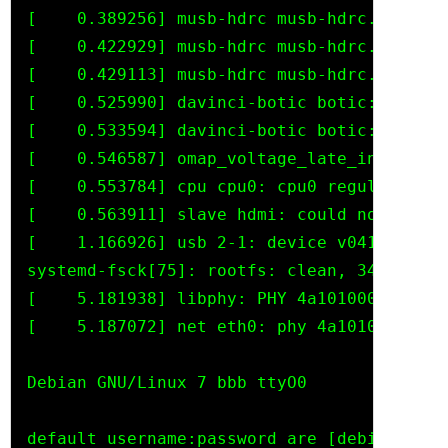
[    0.389256] musb-hdrc musb-hdrc.0.auto:
[    0.422929] musb-hdrc musb-hdrc.1.auto:
[    0.429113] musb-hdrc musb-hdrc.1.auto:
[    0.525990] davinci-botic botic: ASoC: 
[    0.533594] davinci-botic botic: snd_so
[    0.546587] omap_voltage_late_init: Vol
[    0.553784] cpu cpu0: cpu0 regulator no
[    0.563911] slave hdmi: could not get i2
[    1.166926] usb 2-1: device v0411 p01a2
systemd-fsck[75]: rootfs: clean, 34759/102
[    5.181938] libphy: PHY 4a101000.mdio:0
[    5.187072] net eth0: phy 4a101000.mdio
Debian GNU/Linux 7 bbb ttyO0

default username:password are [debian:boti