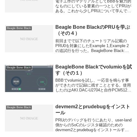
電子工作のマテリアルとしてBBBを魅力的
なものにしている要素の一つとしてPRUが
ある。これから少しPRUについて学んでい
こうと思う。閑話。PRUはBBBのSoCであ
るAM335xのサブシステムの一つ、
Programmable Real-Ti...
Beagle Bone BlackのPRUを学ぶ
Beagle Bone Black
（その４）
前回までで以下のチュートリアル記載の
PRU0を対象にしたExample 1,Example 2
の追試行を行った。BeagleBone Black:
Introduction to PRU-ICSSExample 3と
Example 5はEx...
BeagleBone Blackでvolumioを試
Beagle Bone Black
す（その１）
BBBでvolumioを試し、一応音を鳴らす事
ができたので記録に残すこととする。使用
したのはAKI.DAC-U2704と自作PCM5122
I2S I/F DACの二種類。PCM5122 I2S I/F
DACに関しては以下を参照。■202...
devmem2とprudebugをインスト
Beagle Bone Black
ール
PRUのデバッグを行うにあたり、user-land
側からのSoCのレジスタ確認のための
devmem2とprudebugをインストールす
る。先ずはdevmem2をインストール。