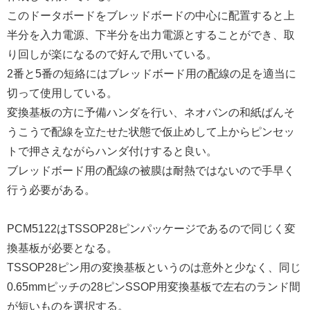
このドータボードをブレッドボードの中心に配置すると上
半分を入力電源、下半分を出力電源とすることができ、取
り回しが楽になるので好んで用いている。
2番と5番の短絡にはブレッドボード用の配線の足を適当に
切って使用している。
変換基板の方に予備ハンダを行い、ネオバンの和紙ばんそ
うこうで配線を立たせた状態で仮止めして上からピンセッ
トで押さえながらハンダ付けすると良い。
ブレッドボード用の配線の被膜は耐熱ではないので手早く
行う必要がある。
PCM5122はTSSOP28ピンパッケージであるので同じく変
換基板が必要となる。
TSSOP28ピン用の変換基板というのは意外と少なく、同じ
0.65mmピッチの28ピンSSOP用変換基板で左右のランド間
が短いものを選択する。