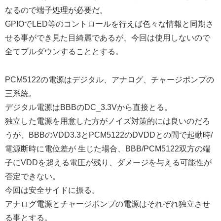
なるので端子処理が必要だ。
GPIOでLED等のコントロールを行えば色々な情報と同期さ
せる事ができ見た目綺麗であるが、今回は使用しないので
全てプルダウンすることとする。
PCM5122の電源はデジタル、アナログ、チャージポンプの
三系統。
デジタル電源はBBBのDC_3.3Vから直接とる。
独立した電源を用意した方がノイズ対策的には良いのだろ
うが、BBBのVDD3.3とPCM5122のDVDDとの間で起動時/
電源断時に電位差が 生じた場合、BBB/PCM5122双方の端
子にVDDを超える電圧が残り、ダメージを与える可能性が
否定できない。
今回は安全サイドに振る。
アナログ電源とチャージポンプの電源はそれぞれ独立させ
る事とする。