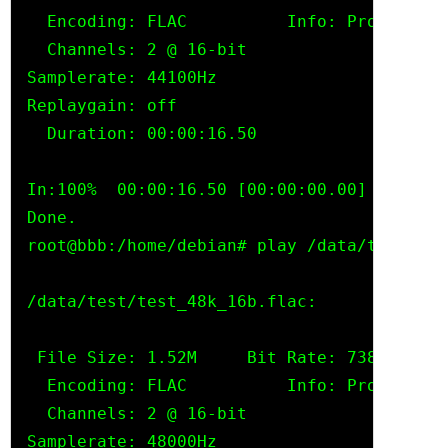
  Encoding: FLAC          Info: Processed 
  Channels: 2 @ 16-bit

Samplerate: 44100Hz

Replaygain: off

  Duration: 00:00:16.50

In:100%  00:00:16.50 [00:00:00.00] Out:792
Done.

root@bbb:/home/debian# play /data/test/tes
/data/test/test_48k_16b.flac:

 File Size: 1.52M     Bit Rate: 738k

  Encoding: FLAC          Info: Processed 
  Channels: 2 @ 16-bit

Samplerate: 48000Hz
