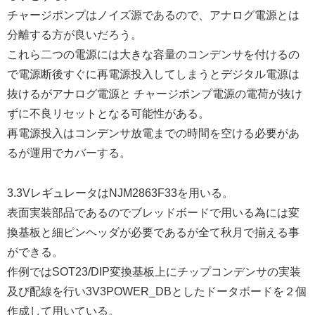
チャージポンプはノイズ源であるので、アナログ電源とは
分離する方が良いだろう。
これら二つの電源には大きな容量のコンデンサを付けるの
で電源断後すぐに再電源投入してしまうとデジタル電源は
抜けるがアナログ電源と チャージポンプ電源の電荷が抜け
ずに不良リセットとなる可能性がある。
再電源投入はコンデンサ放電までの時間を空ける必要があ
るが運用でカバーする。
3.3VレギュレータはNJM2863F33を用いる。
表面実装部品であるのでブレッドボードで用いる為には変
換基板と細ピンヘッダが必要であるが全て秋月で揃える事
ができる。
作例ではSOT23/DIP変換基板上にチップコンデンサの実装
及び配線を行い3V3POWER_DBとしたドータボードを２個
作成して用いている。