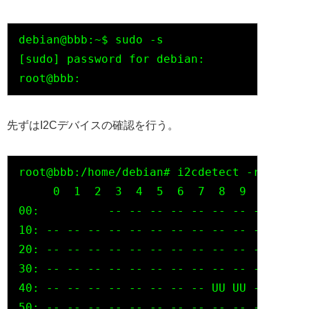
debian@bbb:~$ sudo -s

[sudo] password for debian:

先ずはI2Cデバイスの確認を行う。
root@bbb:/home/debian# i2cdetect -r -y 1

     0  1  2  3  4  5  6  7  8  9  a  b  c
00:          -- -- -- -- -- -- -- -- -- --
10: -- -- -- -- -- -- -- -- -- -- -- -- --
20: -- -- -- -- -- -- -- -- -- -- -- -- --
30: -- -- -- -- -- -- -- -- -- -- -- -- --
40: -- -- -- -- -- -- -- -- UU UU -- -- 4c
50: -- -- -- -- -- -- -- -- -- -- -- -- --