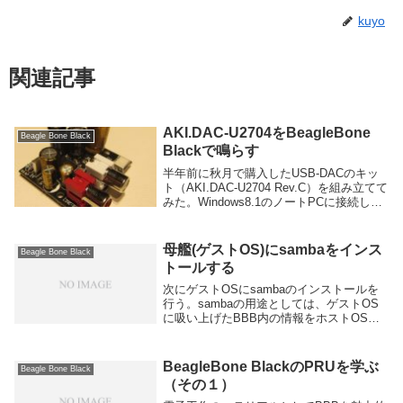
kuyo
関連記事
AKI.DAC-U2704をBeagleBone
Beagle Bone Black
Blackで鳴らす
半年前に秋月で購入したUSB-DACのキッ
ト（AKI.DAC-U2704 Rev.C）を組み立てて
みた。Windows8.1のノートPCに接続し特
追加のドライバも不要で音を出す事ができ
た。USB-DACのRCA端子から3.5φ3PIN
Au...
母艦(ゲストOS)にsambaをインス
Beagle Bone Black
トールする
次にゲストOSにsambaのインストールを
行う。sambaの用途としては、ゲストOS
に吸い上げたBBB内の情報をホストOSで
参照する事を想定している。つまりバック
アップしたディスクイメージやログ等を
NASサーバーに保存する為に用いる。
BeagleBone BlackのPRUを学ぶ
Beagle Bone Black
tem...
（その１）